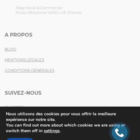
Siège Social & Commercial
Route d’Escource 40210 LUE (France)
A PROPOS
BLOG
MENTIONS LÉGALES
CONDITIONS GÉNÉRALES
SUIVEZ-NOUS
TWITTER
Nous utilisons des cookies pour vous offrir la meilleure
FACEBOOK
expérience sur notre site.
You can find out more about which cookies we are using or
LINKEDIN
switch them off in
settings
.