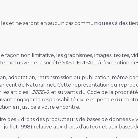
lles et ne seront en aucun cas communiquées à des tier
 façon non limitative, les graphismes, images, textes, vidé
iété exclusive de la société SAS PERIFALL à l’exception
ion, adaptation, retransmission ou publication, même part
par écrit de Natural-net. Cette représentation ou reprod
es articles L.3335-2 et suivants du Code de la propriété
ant engager la responsabilité civile et pénale du contre
tion en justice à votre encontre.
 des « droits des producteurs de bases de données » visés
er juillet 1998) relative aux droits d’auteur et aux bases 