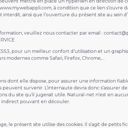
et peuvent mettre en place un hyperlien en direction de c
 : www.mywebappli.com, à condition que ce lien s’ouvre 
t interdit, ainsi que l’ouverture du présent site au sein d’
ormation, veuillez nous contacter par email : contact@pe
ERVICE
SS3, pour un meilleur confort d’utilisation et un graph
rs modernes comme Safari, Firefox, Chrome,…
dont elle dispose, pour assurer une information fiable e
ns peuvent survenir. L’internaute devra donc s’assurer d
s du site qu’il jugerait utile. Natural-net n’est en aucun
u indirect pouvant en découler.
e, le présent site utilise des cookies. Il s’agit de petits 