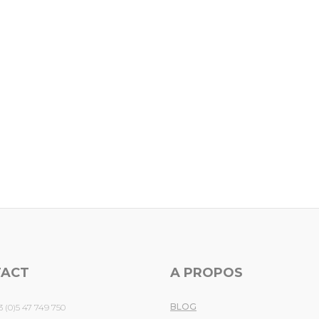
TACT
A PROPOS
BLOG
3 (0)5 47 749 750