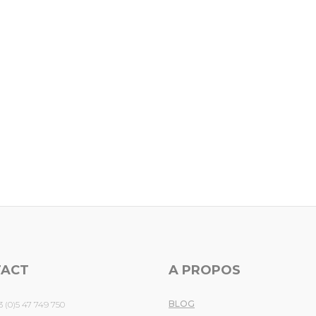
TACT
A PROPOS
BLOG
3 (0)5 47 749 750